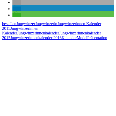
bestellen
Jungwinzer
Jungwinzerin
Jungwinzerinnen Kalender
2015
Jungwinzerinnen-
Kalender
Jungwinzerinnenkalender
Jungwinzerinnenkalender
2015
Jungwinzerinnenkalender 2016
Kalender
Model
Präsentation