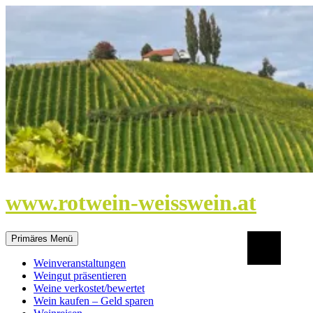
Zum
Inhalt
springen
www.rotwein-weisswein.at
Suchen
Primäres Menü
Weinveranstaltungen
Weingut präsentieren
Weine verkostet/bewertet
Wein kaufen – Geld sparen