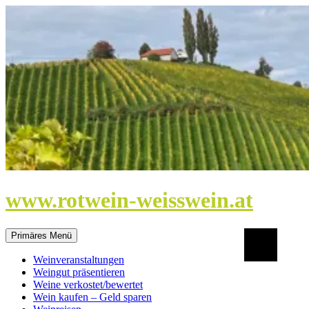
Zum
Inhalt
springen
www.rotwein-weisswein.at
Suchen
Primäres Menü
Weinveranstaltungen
Weingut präsentieren
Weine verkostet/bewertet
Wein kaufen – Geld sparen