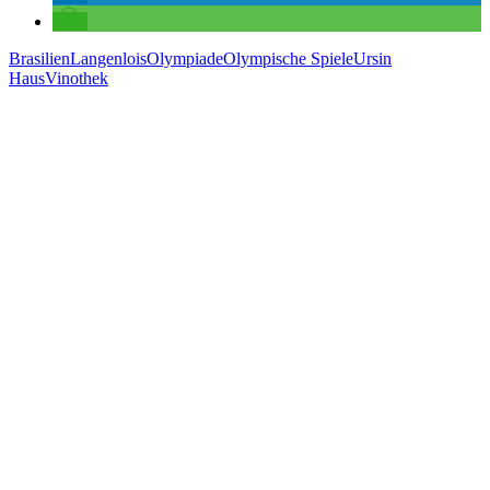
Brasilien
Langenlois
Olympiade
Olympische Spiele
Ursin
Haus
Vinothek