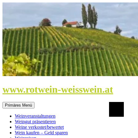
Zum
Inhalt
springen
www.rotwein-weisswein.at
Suchen
Primäres Menü
Weinveranstaltungen
Weingut präsentieren
Weine verkostet/bewertet
Wein kaufen – Geld sparen