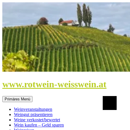
Zum
Inhalt
springen
www.rotwein-weisswein.at
Suchen
Primäres Menü
Weinveranstaltungen
Weingut präsentieren
Weine verkostet/bewertet
Wein kaufen – Geld sparen