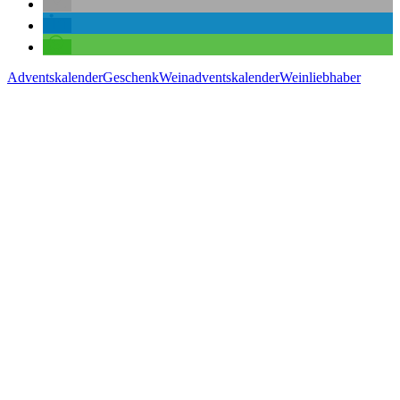
Adventskalender
Geschenk
Weinadventskalender
Weinliebhaber