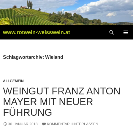
Zum
Inhalt
springen
Suchen
www.rotwein-weisswein.at
PRIMÄR
MENÜ
Schlagwortarchiv: Wieland
ALLGEMEIN
WEINGUT FRANZ ANTON
MAYER MIT NEUER
FÜHRUNG
30. JANUAR 2018
KOMMENTAR HINTERLASSEN