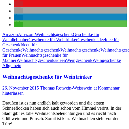
Amazon
Amazon-Weihnachtsgeschenk
Geschenke für
Weinliebhaber
Geschenke für Weintrinker
Geschenksidee
Idee für
Geschenk
Ideen für
Geschenke
Weihnachtsgeschenk
Weihnachtsgeschenke
Weihnachtsges
für Frauen
Weihnachtsgeschenke für
Männer
Weihnachtsgeschenksideen
Weingeschenk
Weingeschenke
Allgemein
Weihnachtsgeschenke für Weintrinker
26. November 2015
Thomas Rotwein-Weisswein.at
Kommentar
hinterlassen
Draußen ist es nun endlich kalt geworden und die ersten
Schneeflocken haben sich auch schon vom Himmel verirrt. In der
Stadt gibt es tolle Weihnachtsbeleuchtungen und es riecht nach
Glühwein und Punsch. Somit ist klar: Weihnachten steht vor der
Türe!