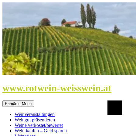
Zum
Inhalt
springen
www.rotwein-weisswein.at
Suchen
Primäres Menü
Weinveranstaltungen
Weingut präsentieren
Weine verkostet/bewertet
Wein kaufen – Geld sparen