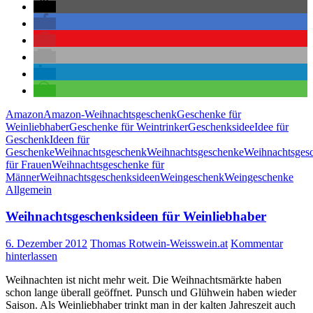
Amazon
Amazon-Weihnachtsgeschenk
Geschenke für
Weinliebhaber
Geschenke für Weintrinker
Geschenksidee
Idee für
Geschenk
Ideen für
Geschenke
Weihnachtsgeschenk
Weihnachtsgeschenke
Weihnachtsges
für Frauen
Weihnachtsgeschenke für
Männer
Weihnachtsgeschenksideen
Weingeschenk
Weingeschenke
Allgemein
Weihnachtsgeschenksideen für Weinliebhaber
6. Dezember 2012
Thomas Rotwein-Weisswein.at
Kommentar
hinterlassen
Weihnachten ist nicht mehr weit. Die Weihnachtsmärkte haben
schon lange überall geöffnet. Punsch und Glühwein haben wieder
Saison. Als Weinliebhaber trinkt man in der kalten Jahreszeit auch