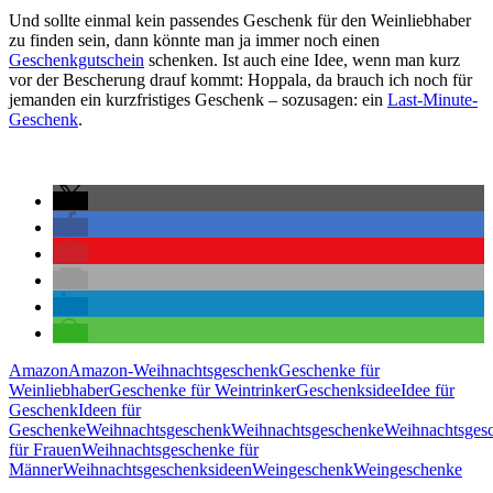
Und sollte einmal kein passendes Geschenk für den Weinliebhaber
zu finden sein, dann könnte man ja immer noch einen
Geschenkgutschein
schenken. Ist auch eine Idee, wenn man kurz
vor der Bescherung drauf kommt: Hoppala, da brauch ich noch für
jemanden ein kurzfristiges Geschenk – sozusagen: ein
Last-Minute-
Geschenk
.
Amazon
Amazon-Weihnachtsgeschenk
Geschenke für
Weinliebhaber
Geschenke für Weintrinker
Geschenksidee
Idee für
Geschenk
Ideen für
Geschenke
Weihnachtsgeschenk
Weihnachtsgeschenke
Weihnachtsges
für Frauen
Weihnachtsgeschenke für
Männer
Weihnachtsgeschenksideen
Weingeschenk
Weingeschenke