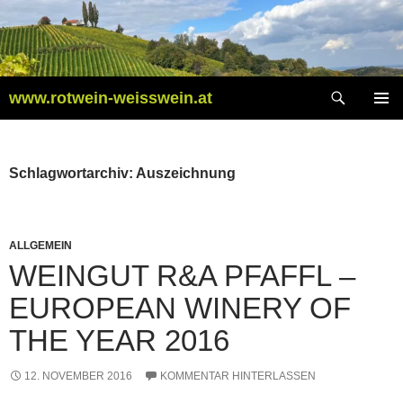
Zum
Inhalt
springen
Suchen
www.rotwein-weisswein.at
PRIMÄR
MENÜ
Schlagwortarchiv: Auszeichnung
ALLGEMEIN
WEINGUT R&A PFAFFL –
EUROPEAN WINERY OF
THE YEAR 2016
12. NOVEMBER 2016
KOMMENTAR HINTERLASSEN