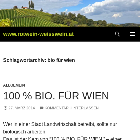
Zum
Inhalt
springen
Suchen
www.rotwein-weisswein.at
PRIMÄR
MENÜ
Schlagwortarchiv: bio für wien
ALLGEMEIN
100 % BIO. FÜR WIEN
27. MÄRZ 2014
KOMMENTAR HINTERLASSEN
Wer in einer Stadt Landwirtschaft betreibt, sollte nur
biologisch arbeiten.
Das ist der Kern von “100 % BIO. FÜR WIEN.” – einer