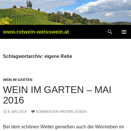
Zum
Inhalt
springen
Suchen
www.rotwein-weisswein.at
PRIMÄR
MENÜ
Schlagwortarchiv: eigene Rebe
WEIN IM GARTEN
WEIN IM GARTEN – MAI
2016
8. MAI 2016
KOMMENTAR HINTERLASSEN
Bei dem schönen Wetter genießen auch die Weinreben im