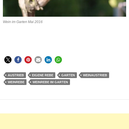
Wein im Garten Mai 2016
AUSTRIEB
EIGENE REBE
GARTEN
WEINAUSTRIEB
WEINREBE
WEINREBE IM GARTEN