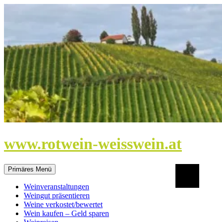
Zum
Inhalt
springen
www.rotwein-weisswein.at
Suchen
Primäres Menü
Weinveranstaltungen
Weingut präsentieren
Weine verkostet/bewertet
Wein kaufen – Geld sparen