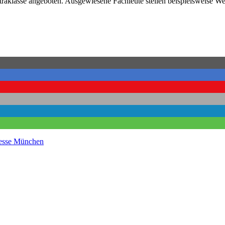
aklasse angeboten. Ausgewiesene Fachleute stellen beispielsweise Wei
sse München