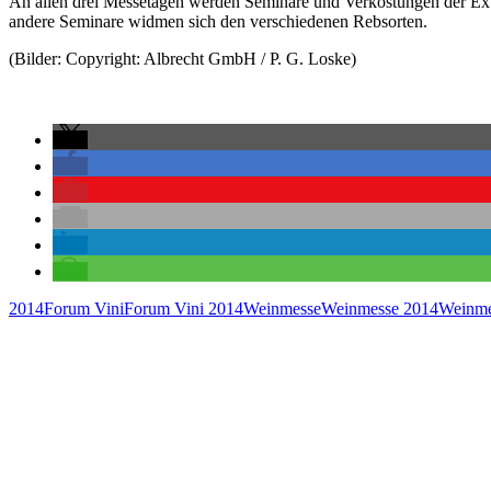
An allen drei Messetagen werden Seminare und Verkostungen der Extr
andere Seminare widmen sich den verschiedenen Rebsorten.
(Bilder: Copyright: Albrecht GmbH / P. G. Loske)
2014
Forum Vini
Forum Vini 2014
Weinmesse
Weinmesse 2014
Weinme