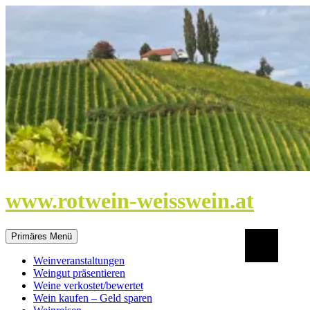
Zum
Inhalt
springen
www.rotwein-weisswein.at
Suchen
Primäres Menü
Weinveranstaltungen
Weingut präsentieren
Weine verkostet/bewertet
Wein kaufen – Geld sparen