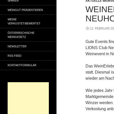
SPAREN
AKTUELLE WEINV
WEINER
WEINGUT PRÄSENTIEREN
NEUHO
WEINE
VERKOSTET/BEWERTET
12. FEBRUAR 2
ÖSTERREICHISCHE
WEINGESETZ
Gute Events find
NEWSLETTER
LIONS Club Neu
Weinevent in N
RSS FEED
KONTAKTFORMULAR
Das WeinErlebn
statt. Diesmal i
wieder am Nachm
Wie jedes Jahr 
Marktgemeinde 
Winzer werden d
Verkostung anb