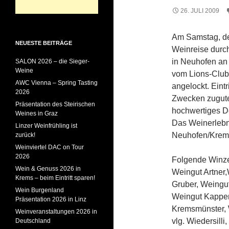
26. JULI 2009
Am Samstag, de
NEUESTE BEITRÄGE
Weinreise durc
in Neuhofen an 
SALON 2026 – die Sieger-
Weine
vom Lions-Club 
AWC Vienna – Spring Tasting
angelockt. Eintr
2026
Zwecken zugut
Präsentation des Steirischen
hochwertiges D
Weines in Graz
Das Weinerlebni
Linzer Weinfrühling ist
Neuhofen/Krem
zurück!
Weinviertel DAC on Tour
2026
Folgende Winzer
Wein & Genuss 2026 in
Weingut Artner
Krems – beim Eintritt sparen!
Gruber, Weingut
Wein Burgenland
Weingut Kapper,
Präsentation 2026 in Linz
Kremsmünster, 
Weinveranstaltungen 2026 in
vlg. Wiedersill
Deutschland