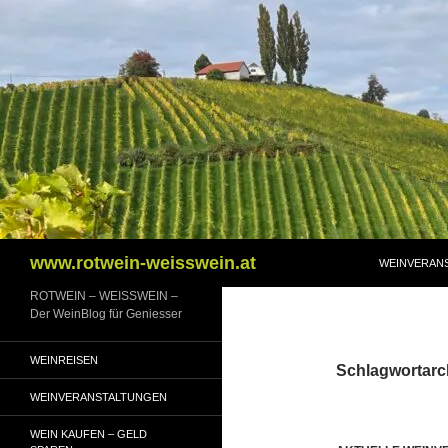
Zum
Inhalt
springen
Suchen
www.rotwein-weisswein.at
WEINVERAN
ROTWEIN – WEISSWEIN –
Der WeinBlog für Geniesser
WEINREISEN
Schlagwortarc
WEINVERANSTALTUNGEN
WEIN KAUFEN – GELD