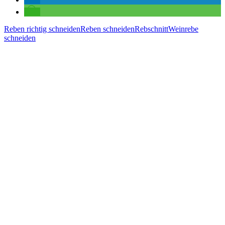
Reben richtig schneiden
Reben schneiden
Rebschnitt
Weinrebe
schneiden