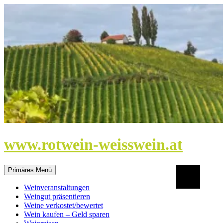
Zum
Inhalt
springen
www.rotwein-weisswein.at
Suchen
Primäres Menü
Weinveranstaltungen
Weingut präsentieren
Weine verkostet/bewertet
Wein kaufen – Geld sparen