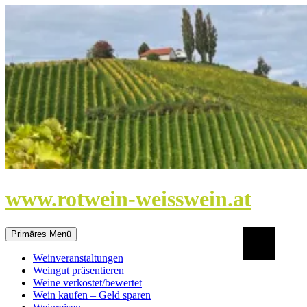
Zum
Inhalt
springen
www.rotwein-weisswein.at
Suchen
Primäres Menü
Weinveranstaltungen
Weingut präsentieren
Weine verkostet/bewertet
Wein kaufen – Geld sparen