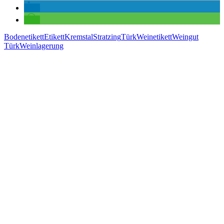
Bodenetikett
Etikett
Kremstal
Stratzing
Türk
Weinetikett
Weingut
Türk
Weinlagerung