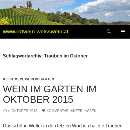
Zum
Inhalt
springen
Suchen
www.rotwein-weisswein.at
PRIMÄR
MENÜ
Schlagwortarchiv: Trauben im Oktober
ALLGEMEIN
,
WEIN IM GARTEN
WEIN IM GARTEN IM
OKTOBER 2015
4. OKTOBER 2015
KOMMENTAR HINTERLASSEN
Das schöne Wetter in den letzten Wochen hat die Trauben