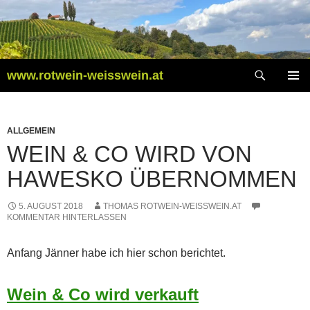
Zum
Inhalt
springen
Suchen
www.rotwein-weisswein.at
PRIMÄR
MENÜ
ALLGEMEIN
WEIN & CO WIRD VON
HAWESKO ÜBERNOMMEN
5. AUGUST 2018
THOMAS ROTWEIN-WEISSWEIN.AT
KOMMENTAR HINTERLASSEN
Anfang Jänner habe ich hier schon berichtet.
Wein & Co wird verkauft