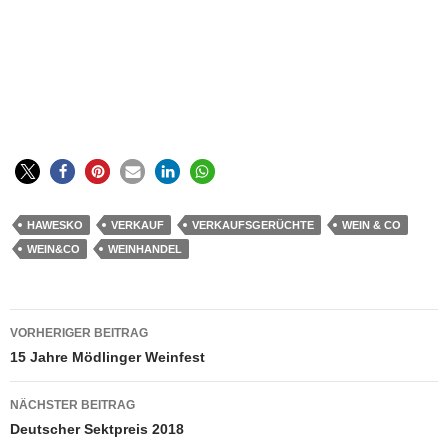
HAWESKO
VERKAUF
VERKAUFSGERÜCHTE
WEIN & CO
WEIN&CO
WEINHANDEL
Beitragsnavigation
VORHERIGER BEITRAG
15 Jahre Mödlinger Weinfest
NÄCHSTER BEITRAG
Deutscher Sektpreis 2018