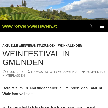
Zum
Inhalt
springen
Suchen
www.rotwein-weisswein.at
PRIMÄR
MENÜ
AKTUELLE WEINVERANSTALTUNGEN - WEINKALENDER
WEINFESTIVAL IN
GMUNDEN
6. JUNI 2015
THOMAS ROTWEIN-WEISSWEIN.AT
KOMMENTAR
HINTERLASSEN
Bereits zum 18. Mal findet heuer in Gmunden das
LaMuhr
Weinfestival
statt.