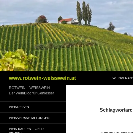
Zum
Inhalt
springen
Suchen
www.rotwein-weisswein.at
WEINVERAN
ROTWEIN – WEISSWEIN –
Der WeinBlog für Geniesser
WEINREISEN
Schlagwortarch
WEINVERANSTALTUNGEN
WEIN KAUFEN – GELD