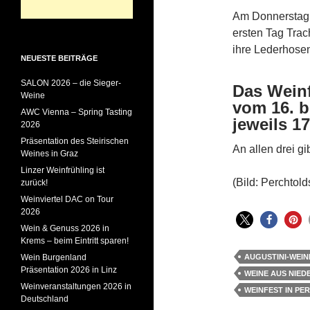
Am Donnerstag, 
ersten Tag Trac
ihre Lederhosen
NEUESTE BEITRÄGE
SALON 2026 – die Sieger-
Das Weinf
Weine
vom 16. bi
AWC Vienna – Spring Tasting
jeweils 17
2026
Präsentation des Steirischen
An allen drei g
Weines in Graz
Linzer Weinfrühling ist
(Bild: Perchtol
zurück!
Weinviertel DAC on Tour
2026
Wein & Genuss 2026 in
Krems – beim Eintritt sparen!
Wein Burgenland
AUGUSTINI-WEIN
Präsentation 2026 in Linz
WEINE AUS NIE
Weinveranstaltungen 2026 in
WEINFEST IN P
Deutschland