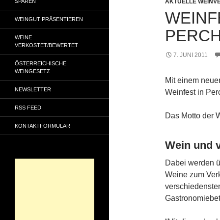
SPAREN
AKTUELLE WEINV
WEINF
WEINGUT PRÄSENTIEREN
PERC
WEINE
VERKOSTET/BEWERTET
7. JUNI 2011
ÖSTERREICHISCHE
WEINGESETZ
Mit einem neuen
NEWSLETTER
Weinfest in Per
RSS FEED
Das Motto der W
KONTAKTFORMULAR
Wein und v
Dabei werden ü
Weine zum Verko
verschiedenste
Gastronomiebet