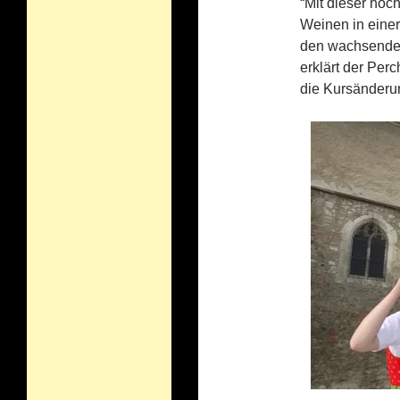
“Mit dieser hoc
Weinen in eine
den wachsenden
erklärt der Per
die Kursänderun