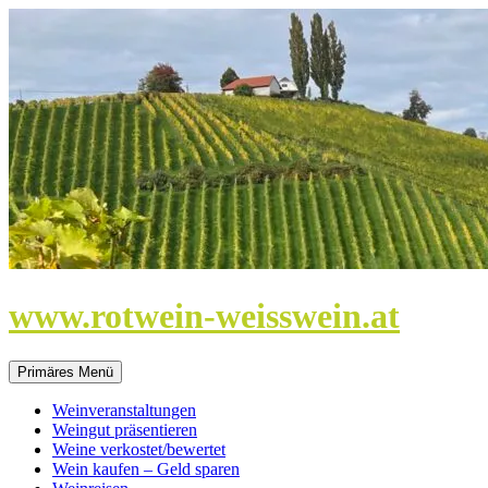
Zum
Inhalt
springen
www.rotwein-weisswein.at
Primäres Menü
Weinveranstaltungen
Weingut präsentieren
Weine verkostet/bewertet
Wein kaufen – Geld sparen