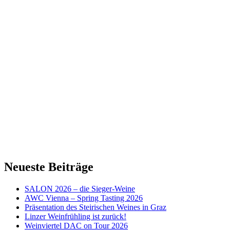
Neueste Beiträge
SALON 2026 – die Sieger-Weine
AWC Vienna – Spring Tasting 2026
Präsentation des Steirischen Weines in Graz
Linzer Weinfrühling ist zurück!
Weinviertel DAC on Tour 2026