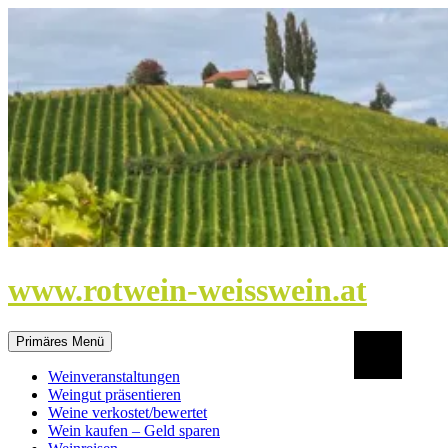
Zum
Inhalt
springen
www.rotwein-weisswein.at
Suchen
Primäres Menü
Weinveranstaltungen
Weingut präsentieren
Weine verkostet/bewertet
Wein kaufen – Geld sparen