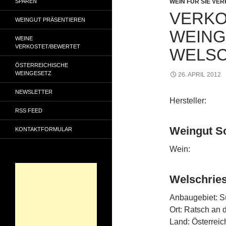
SPAREN
WEIN FÜR SIE VE
VERKO
WEINGUT PRÄSENTIEREN
EINGU
WEINE
VERKOSTET/BEWERTET
ELSCH
ÖSTERREICHISCHE
WEINGESETZ
26. APRIL 2012
NEWSLETTER
Hersteller:
RSS FEED
Weingut S
KONTAKTFORMULAR
Wein:
Welschries
Anbaugebiet: S
Ort: Ratsch an 
Land: Österreic