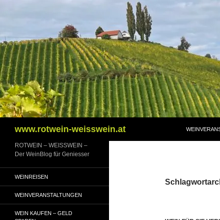
Zum
Inhalt
springen
Suchen
www.rotwein-weisswein.at
WEINVERAN
ROTWEIN – WEISSWEIN –
Der WeinBlog für Geniesser
WEINREISEN
Schlagwortarch
WEINVERANSTALTUNGEN
WEIN KAUFEN – GELD