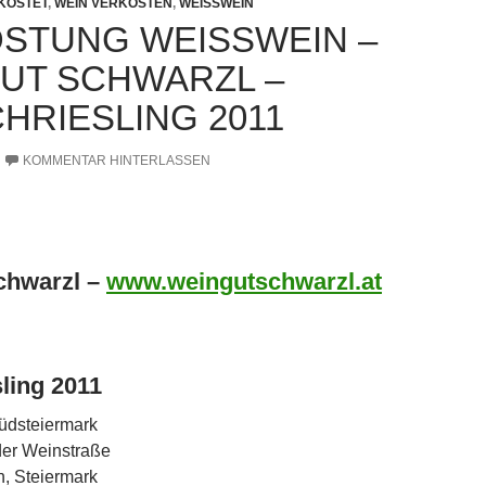
RKOSTET
,
WEIN VERKOSTEN
,
WEISSWEIN
STUNG WEISSWEIN – W
T SCHWARZL – W
RIESLING 2011
KOMMENTAR HINTERLASSEN
chwarzl –
www.weingutschwarzl.at
ling 2011
üdsteiermark
der Weinstraße
h, Steiermark