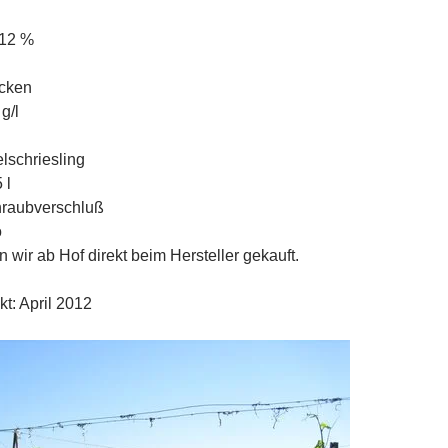
 12 %
cken
g/l
lschriesling
 l
hraubverschluß
o
wir ab Hof direkt beim Hersteller gekauft.
kt: April 2012