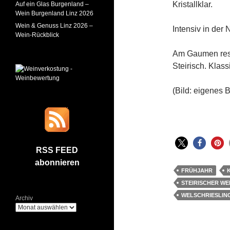
Kristallklar.
Auf ein Glas Burgenland –
Wein Burgenland Linz 2026
Wein & Genuss Linz 2026 –
Intensiv in der 
Wein-Rückblick
Am Gaumen resch
Steirisch. Klass
(Bild: eigenes B
RSS FEED
abonnieren
FRÜHJAHR
STEIRISCHER WE
WELSCHRIESLIN
Archiv