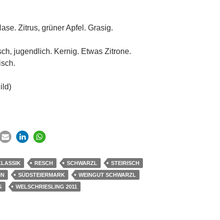
Nase. Zitrus, grüner Apfel. Grasig.
, jugendlich. Kernig. Etwas Zitrone.
isch.
ild)
KLASSIK
RESCH
SCHWARZL
STEIRISCH
IN
SÜDSTEIERMARK
WEINGUT SCHWARZL
G
WELSCHRIESLING 2011