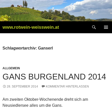
Zum
Inhalt
springen
Suchen
www.rotwein-weisswein.at
PRIMÄR
MENÜ
Schlagwortarchiv: Ganserl
ALLGEMEIN
GANS BURGENLAND 2014
28. SEPTEMBER 2014
KOMMENTAR HINTERLASSEN
Am zweiten Oktober-Wochenende dreht sich am
Neusiedlersee alles um die Gans.