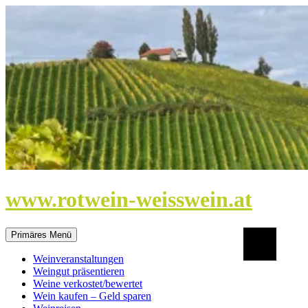
Zum
Inhalt
springen
www.rotwein-weisswein.at
Suchen
Primäres Menü
Weinveranstaltungen
Weingut präsentieren
Weine verkostet/bewertet
Wein kaufen – Geld sparen