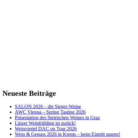
Neueste Beiträge
SALON 2026 – die Sieger-Weine
AWC Vienna – Spring Tasting 2026
Präsentation des Steirischen Weines in Graz
Linzer Weinfrühling ist zurück!
Weinviertel DAC on Tour 2026
Wein & Genuss 2026 in Krems – beim Eintritt sparen!