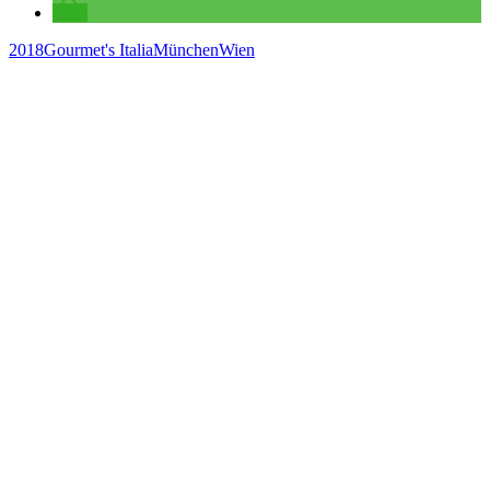
2018
Gourmet's Italia
München
Wien