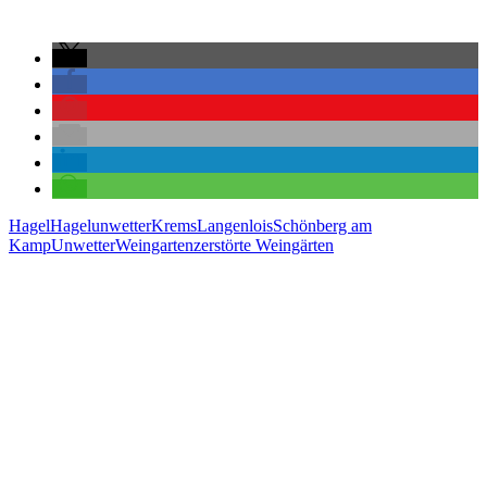
Hagel
Hagelunwetter
Krems
Langenlois
Schönberg am
Kamp
Unwetter
Weingarten
zerstörte Weingärten