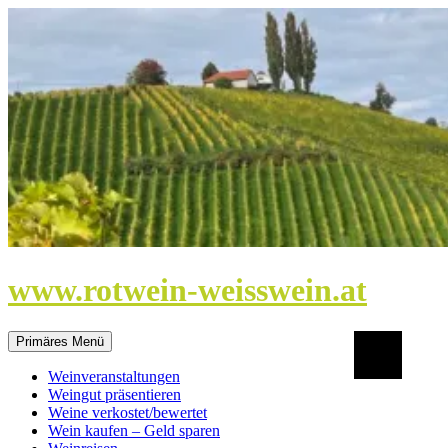
Zum
Inhalt
springen
www.rotwein-weisswein.at
Suchen
Primäres Menü
Weinveranstaltungen
Weingut präsentieren
Weine verkostet/bewertet
Wein kaufen – Geld sparen