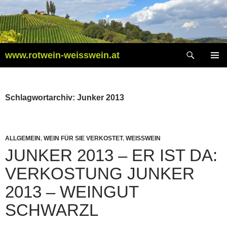
Zum
Inhalt
springen
Suchen
www.rotwein-weisswein.at
PRIMÄR
MENÜ
Schlagwortarchiv: Junker 2013
ALLGEMEIN
,
WEIN FÜR SIE VERKOSTET
,
WEISSWEIN
JUNKER 2013 – ER IST DA:
VERKOSTUNG JUNKER
2013 – WEINGUT
SCHWARZL