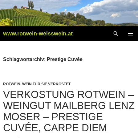
Zum
Inhalt
springen
Suchen
www.rotwein-weisswein.at
PRIMÄR
MENÜ
Schlagwortarchiv: Prestige Cuvée
ROTWEIN
,
WEIN FÜR SIE VERKOSTET
VERKOSTUNG ROTWEIN –
WEINGUT MAILBERG LENZ
MOSER – PRESTIGE
CUVÉE, CARPE DIEM