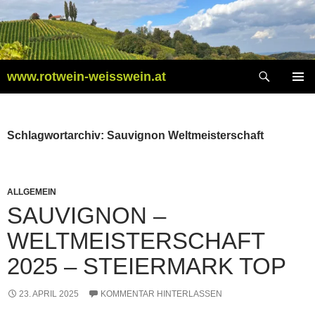
Zum
Inhalt
springen
Suchen
www.rotwein-weisswein.at
PRIMÄR
MENÜ
Schlagwortarchiv: Sauvignon Weltmeisterschaft
ALLGEMEIN
SAUVIGNON –
WELTMEISTERSCHAFT
2025 – STEIERMARK TOP
23. APRIL 2025
KOMMENTAR HINTERLASSEN