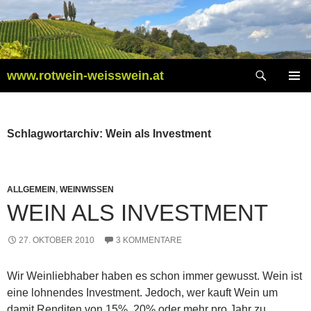
Zum
Inhalt
springen
Suchen
www.rotwein-weisswein.at
PRIMÄR
MENÜ
Schlagwortarchiv: Wein als Investment
ALLGEMEIN
,
WEINWISSEN
WEIN ALS INVESTMENT
27. OKTOBER 2010
3 KOMMENTARE
Wir Weinliebhaber haben es schon immer gewusst. Wein ist
eine lohnendes Investment. Jedoch, wer kauft Wein um
damit Renditen von 15%, 20% oder mehr pro Jahr zu