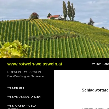
Zum
Inhalt
springen
Suchen
www.rotwein-weisswein.at
WEINVERAN
ROTWEIN – WEISSWEIN –
Der WeinBlog für Geniesser
WEINREISEN
Schlagwortarc
WEINVERANSTALTUNGEN
WEIN KAUFEN – GELD