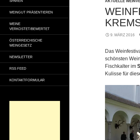
SPAREN
AKTUELLE WEINV
WEINF
WEINGUT PRÄSENTIEREN
KREMS
WEINE
VERKOSTET/BEWERTET
9. MÄRZ 2016
ÖSTERREICHISCHE
WEINGESETZ
Das Weinfestiva
NEWSLETTER
schönsten Weinv
Fischkalter im
S
RSS FEED
Kulisse für dies
KONTAKTFORMULAR