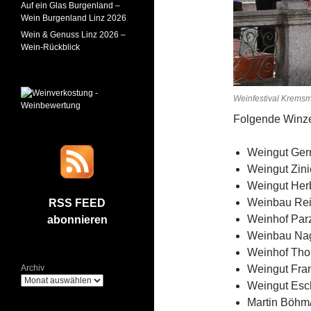
Auf ein Glas Burgenland –
Wein Burgenland Linz 2026
Wein & Genuss Linz 2026 –
Wein-Rückblick
Weinfestival Krems
Folgende Winze
Weingut Gern
Weingut Zini
Weingut Herb
Weinbau Rei
RSS FEED
Weinhof Parz
abonnieren
Weinbau Nagl
Weinhof Tho
Weingut Fra
Archiv
Weingut Esc
Martin Böhm/