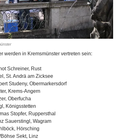
münster
r werden in Kremsmünster vertreten sein:
ot Schreiner, Rust
el, St. Andrä am Zicksee
ert Studeny, Obermarkersdorf
ter, Krems-Angern
er, Oberfucha
, Königsstetten
mas Stopfer, Ruppersthal
nz Sauerstingl, Wagram
hlböck, Hörsching
Böhse Sekt, Linz