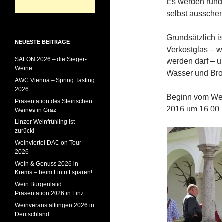
Es werden rund 
selbst aussche
Grundsätzlich is
NEUESTE BEITRÄGE
Verkostglas –
SALON 2026 – die Sieger-
werden darf – u
Weine
Wasser und Bro
AWC Vienna – Spring Tasting
2026
Beginn vom Wei
Präsentation des Steirischen
2016 um 16.00 
Weines in Graz
Linzer Weinfrühling ist
zurück!
Weinviertel DAC on Tour
2026
Wein & Genuss 2026 in
Krems – beim Eintritt sparen!
Wein Burgenland
Präsentation 2026 in Linz
Weinveranstaltungen 2026 in
Deutschland