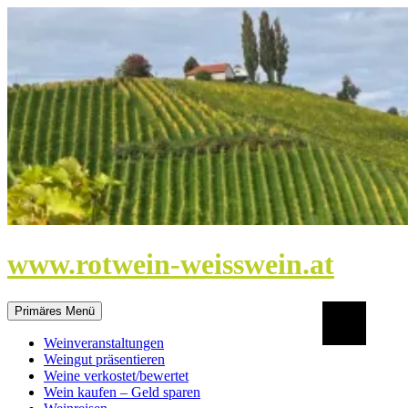
Zum
Inhalt
springen
www.rotwein-weisswein.at
Suchen
Primäres Menü
Weinveranstaltungen
Weingut präsentieren
Weine verkostet/bewertet
Wein kaufen – Geld sparen