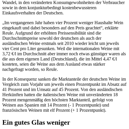
Wandel, in den veränderten Konsumgewohnheiten der Verbraucher
sowie in dem konjunkturbedingt kostenbewussteren
Einkaufsverhalten der Deutschen.
„Im vergangenen Jahr haben vier Prozent weniger Haushalte Wein
eingekauft und dabei besonders auf den Preis geachtet“, erklärte
Reule. Aufgrund der erhöhten Preissensibilität sind die
Durchschnittspreise sowohl der deutschen als auch der
ausländischen Weine erstmals seit 2010 wieder leicht um jeweils
vier Cent pro Liter gesunken. Weil die internationalen Weine mit
3,72 €/l im Durchschnitt aber immer noch etwas günstiger waren als
die aus dem eigenen Land (Deutschland), die im Mittel 4,47 €/l
kosteten, seien die Weine aus dem Ausland etwas stärker
nachgefragt worden, so Reule.
In der Konsequenz sanken die Marktanteile der deutschen Weine im
Vergleich zum Vorjahr um jeweils einen Prozentpunkt im Absatz auf
41 Prozent und im Umsatz auf 45 Prozent. Von den ausländischen
Herkünften hatten die italienischen Weine mit unveränderten 18
Prozent mengenmäßig den höchsten Marktanteil, gefolgt von
Weinen aus Spanien mit 14 Prozent (- 1 Prozentpunkt) und
französischen Weinen mit elf Prozent (+ 1 Prozentpunkt).
Ein gutes Glas weniger