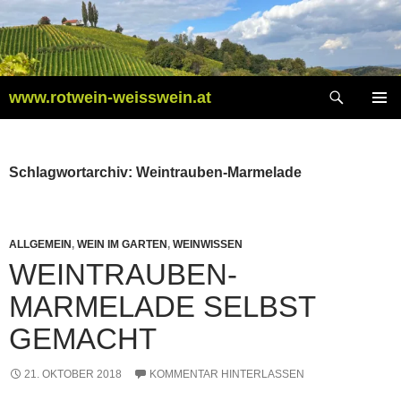
Zum
Inhalt
springen
Suchen
www.rotwein-weisswein.at
PRIMÄR
MENÜ
Schlagwortarchiv: Weintrauben-Marmelade
ALLGEMEIN
,
WEIN IM GARTEN
,
WEINWISSEN
WEINTRAUBEN-
MARMELADE SELBST
GEMACHT
21. OKTOBER 2018
KOMMENTAR HINTERLASSEN