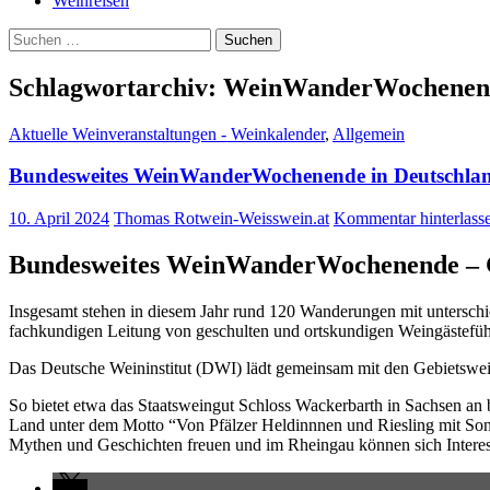
Weinreisen
Suchen
nach:
Schlagwortarchiv: WeinWanderWochenen
Aktuelle Weinveranstaltungen - Weinkalender
,
Allgemein
Bundesweites WeinWanderWochenende in Deutschla
10. April 2024
Thomas Rotwein-Weisswein.at
Kommentar hinterlass
Bundesweites WeinWanderWochenende – 
Insgesamt stehen in diesem Jahr rund 120 Wanderungen mit untersc
fachkundigen Leitung von geschulten und ortskundigen Weingästefü
Das Deutsche Weininstitut (DWI) lädt gemeinsam mit den Gebietsw
So bietet etwa das Staatsweingut Schloss Wackerbarth in Sachsen an
Land unter dem Motto “Von Pfälzer Heldinnnen und Riesling mit So
Mythen und Geschichten freuen und im Rheingau können sich Interess