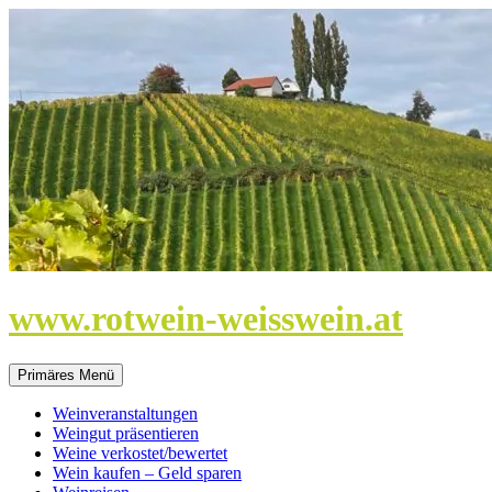
Zum
Inhalt
springen
www.rotwein-weisswein.at
Primäres Menü
Weinveranstaltungen
Weingut präsentieren
Weine verkostet/bewertet
Wein kaufen – Geld sparen