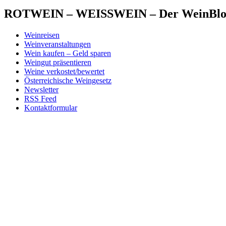
ROTWEIN – WEISSWEIN – Der WeinBlog 
Weinreisen
Weinveranstaltungen
Wein kaufen – Geld sparen
Weingut präsentieren
Weine verkostet/bewertet
Österreichische Weingesetz
Newsletter
RSS Feed
Kontaktformular