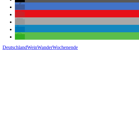
Deutschland
WeinWanderWochenende