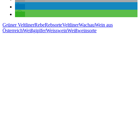
Grüner Veltliner
Rebe
Rebsorte
Veltliner
Wachau
Wein aus
Österreich
Weißgiplfer
Weisswein
Weißweinsorte