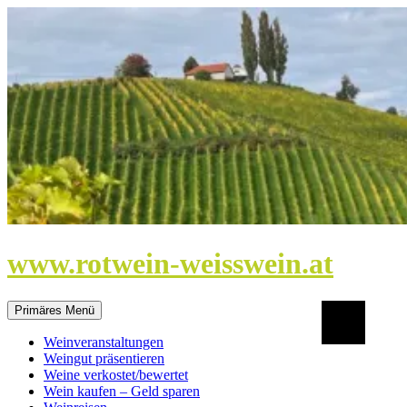
Zum
Inhalt
springen
www.rotwein-weisswein.at
Suchen
Primäres Menü
Weinveranstaltungen
Weingut präsentieren
Weine verkostet/bewertet
Wein kaufen – Geld sparen