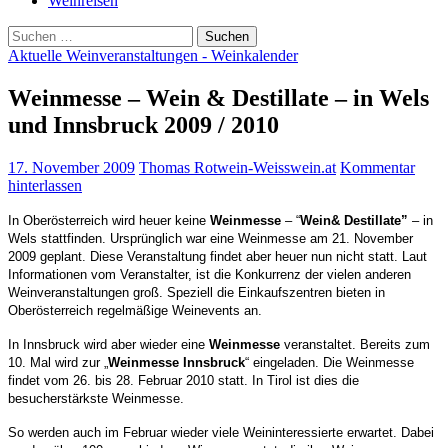
Weinreisen
Suchen
nach:
Aktuelle Weinveranstaltungen - Weinkalender
Weinmesse – Wein & Destillate – in Wels
und Innsbruck 2009 / 2010
17. November 2009
Thomas Rotwein-Weisswein.at
Kommentar
hinterlassen
In Oberösterreich wird heuer keine
Weinmesse
– “
Wein
& Destillate”
–
in
Wels stattfinden. Ursprünglich war eine Weinmesse am 21. November
2009
geplant. Diese Veranstaltung findet aber heuer nun nicht statt. Laut
Informationen
vom Veranstalter, ist die Konkurrenz der vielen anderen
Weinveranstaltungen groß. Speziell die Einkaufszentren bieten in
Oberösterreich regelmäßige Weinevents an.
In Innsbruck wird aber wieder eine
Weinmesse
veranstaltet. Bereits zum
10. Mal wird zur
„
Weinmesse Innsbruck
“ eingeladen. Die Weinmesse
findet vom 26. bis 28. Februar 2010 statt.
In Tirol ist dies die
besucherstärkste
Weinmesse.
So werden auch im Februar wieder viele Weininteressierte erwartet. Dabei