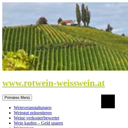
Zum
Inhalt
springen
www.rotwein-weisswein.at
Suchen
Primäres Menü
Weinveranstaltungen
Weingut präsentieren
Weine verkostet/bewertet
Wein kaufen – Geld sparen