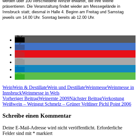
werden über 100 verschiedene Winzer erwartet, die ihre Weine
präsentieren. Die Veranstaltung findet wieder am Messegelände in
Innsbruck statt; diesmal in Halle 4. Beginn am Freitag und Samstag
jeweils um 14.00 Uhr. Sonntag bereits ab 12.00 Uhr.
Wein
Wein & Destillate
Wein und Destillate
Weinmesse
Weinmesse in
Innsbruck
Weinmesse in Wels
Beitragsnavigation
Vorheriger Beitrag
Weinernte 2009
Nächster Beitrag
Verkostung
Weißwein – Weingut Schmelz – Grüner Veltliner Pichl Point 2006
Schreibe einen Kommentar
Deine E-Mail-Adresse wird nicht veröffentlicht.
Erforderliche
Felder sind mit
*
markiert