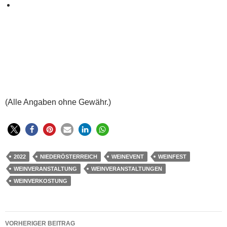
(Alle Angaben ohne Gewähr.)
2022
NIEDERÖSTERREICH
WEINEVENT
WEINFEST
WEINVERANSTALTUNG
WEINVERANSTALTUNGEN
WEINVERKOSTUNG
Beitragsnavigation
VORHERIGER BEITRAG