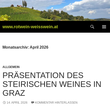
Zum
Inhalt
springen
Suchen
www.rotwein-weisswein.at
PRIMÄR
MENÜ
Monatsarchiv: April 2026
ALLGEMEIN
PRÄSENTATION DES
STEIRISCHEN WEINES IN
GRAZ
14. APRIL 2026
KOMMENTAR HINTERLASSEN