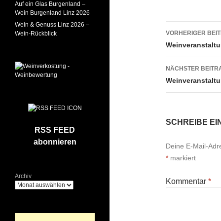
Auf ein Glas Burgenland –
Wein Burgenland Linz 2026
Wein & Genuss Linz 2026 –
Beitrags
VORHERIGER BEI
Wein-Rückblick
Weinveranstaltu
NÄCHSTER BEITR
Weinveranstaltu
SCHREIBE E
RSS FEED
abonnieren
Deine E-Mail-Adres
*
markiert
Archiv
Kommentar
*