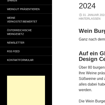
SPAREN
2024
WEINGUT PRÄSENTIEREN
31. JANUAR 202
WEINE
HINTERLASSEN
VERKOSTET/BEWERTET
Wein Burg
ÖSTERREICHISCHE
WEINGESETZ
Ganz nach dem 
NEWSLETTER
RSS FEED
Auf ein G
Design C
KONTAKTFORMULAR
Über 80 burgen
Ihre Weine prä
Süßweine und 
alles dabei hab
werden.
Die Wein Burge