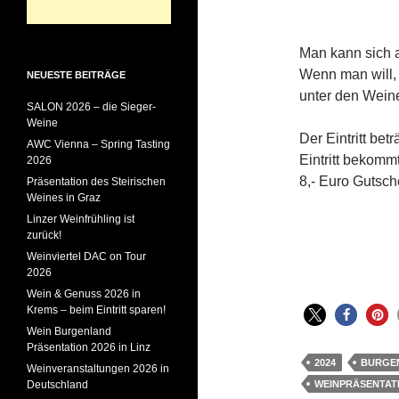
Man kann sich a
Wenn man will,
NEUESTE BEITRÄGE
unter den Wein
SALON 2026 – die Sieger-
Weine
Der Eintritt bet
AWC Vienna – Spring Tasting
Eintritt bekom
2026
8,- Euro Gutsch
Präsentation des Steirischen
Weines in Graz
Linzer Weinfrühling ist
zurück!
Weinviertel DAC on Tour
2026
Wein & Genuss 2026 in
Krems – beim Eintritt sparen!
Wein Burgenland
Präsentation 2026 in Linz
2024
BURGE
Weinveranstaltungen 2026 in
Deutschland
WEINPRÄSENTAT