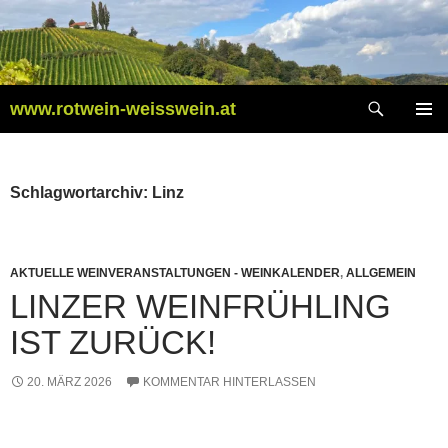
Zum
Inhalt
springen
Suchen
www.rotwein-weisswein.at
PRIMÄR
MENÜ
Schlagwortarchiv: Linz
AKTUELLE WEINVERANSTALTUNGEN - WEINKALENDER
,
ALLGEMEIN
LINZER WEINFRÜHLING
IST ZURÜCK!
20. MÄRZ 2026
KOMMENTAR HINTERLASSEN