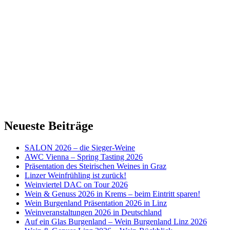
Neueste Beiträge
SALON 2026 – die Sieger-Weine
AWC Vienna – Spring Tasting 2026
Präsentation des Steirischen Weines in Graz
Linzer Weinfrühling ist zurück!
Weinviertel DAC on Tour 2026
Wein & Genuss 2026 in Krems – beim Eintritt sparen!
Wein Burgenland Präsentation 2026 in Linz
Weinveranstaltungen 2026 in Deutschland
Auf ein Glas Burgenland – Wein Burgenland Linz 2026