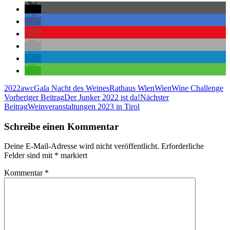
2022
awc
Gala Nacht des Weines
Rathaus Wien
Wien
Wine Challenge
Beitragsnavigation
Vorheriger Beitrag
Der Junker 2022 ist da!
Nächster
Beitrag
Weinveranstaltungen 2023 in Tirol
Schreibe einen Kommentar
Deine E-Mail-Adresse wird nicht veröffentlicht.
Erforderliche
Felder sind mit
*
markiert
Kommentar
*