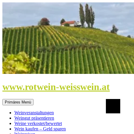
Zum
Inhalt
springen
www.rotwein-weisswein.at
Suchen
Primäres Menü
Weinveranstaltungen
Weingut präsentieren
Weine verkostet/bewertet
Wein kaufen – Geld sparen