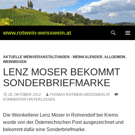
Zum
Inhalt
springen
Suchen
www.rotwein-weisswein.at
PRIMÄR
MENÜ
AKTUELLE WEINVERANSTALTUNGEN - WEINKALENDER
,
ALLGEMEIN
,
WEINWISSEN
LENZ MOSER BEKOMMT
SONDERBRIEFMARKE
28. OKTOBER 2012
THOMAS ROTWEIN-WEISSWEIN.AT
KOMMENTAR HINTERLASSEN
Die Weinkellerei Lenz Moser in Rohrendorf bei Krems
wurde von der Österreichischen Post ausgezeichnet und
bekommt dafür eine Sonderbriefmarke.