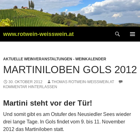
Zum
Inhalt
springen
Suchen
www.rotwein-weisswein.at
PRIMÄR
MENÜ
AKTUELLE WEINVERANSTALTUNGEN - WEINKALENDER
MARTINILOBEN GOLS 2012
30. OKTOBER 2012
THOMAS ROTWEIN-WEISSWEIN.AT
KOMMENTAR HINTERLASSEN
Martini steht vor der Tür!
Und somit gibt es am Ostufer des Neusiedler Sees wieder
drei lange Tage. In Gols findet vom 9. bis 11. November
2012 das Martiniloben statt.