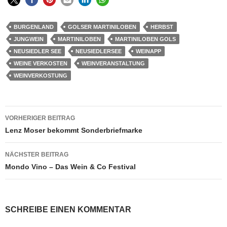
BURGENLAND
GOLSER MARTINILOBEN
HERBST
JUNGWEIN
MARTINILOBEN
MARTINILOBEN GOLS
NEUSIEDLER SEE
NEUSIEDLERSEE
WEINAPP
WEINE VERKOSTEN
WEINVERANSTALTUNG
WEINVERKOSTUNG
Beitragsnavigation
VORHERIGER BEITRAG
Lenz Moser bekommt Sonderbriefmarke
NÄCHSTER BEITRAG
Mondo Vino – Das Wein & Co Festival
SCHREIBE EINEN KOMMENTAR