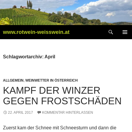
Zum
Inhalt
springen
Suchen
www.rotwein-weisswein.at
PRIMÄR
MENÜ
Schlagwortarchiv: April
ALLGEMEIN
,
WEINWETTER IN ÖSTERREICH
KAMPF DER WINZER
GEGEN FROSTSCHÄDEN
22. APRIL 2017
KOMMENTAR HINTERLASSEN
Zuerst kam der Schnee mit Schneesturm und dann die