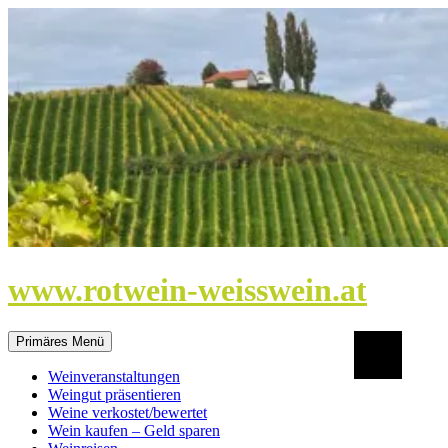
Zum
Inhalt
springen
www.rotwein-weisswein.at
Suchen
Primäres Menü
Weinveranstaltungen
Weingut präsentieren
Weine verkostet/bewertet
Wein kaufen – Geld sparen