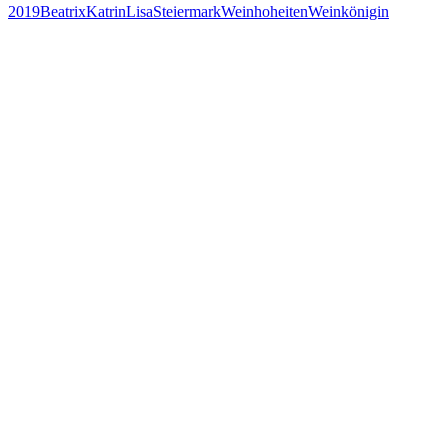
2019
Beatrix
Katrin
Lisa
Steiermark
Weinhoheiten
Weinkönigin