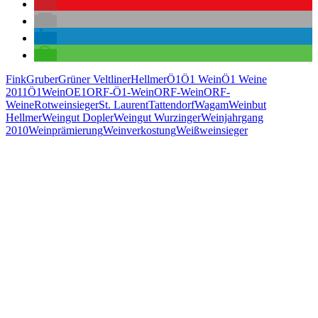
Fink
Gruber
Grüner Veltliner
Hellmer
Ö1
Ö1 Wein
Ö1 Weine
2011
Ö1Wein
OE1
ORF-Ö1-Wein
ORF-Wein
ORF-
Weine
Rotweinsieger
St. Laurent
Tattendorf
Wagam
Weinbut
Hellmer
Weingut Dopler
Weingut Wurzinger
Weinjahrgang
2010
Weinprämierung
Weinverkostung
Weißweinsieger