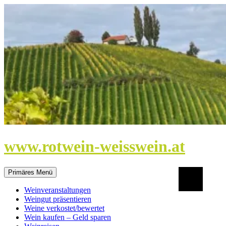
Zum
Inhalt
springen
www.rotwein-weisswein.at
Suchen
Primäres Menü
Weinveranstaltungen
Weingut präsentieren
Weine verkostet/bewertet
Wein kaufen – Geld sparen