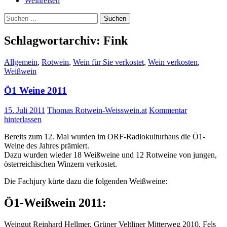
Weinreisen
Suchen
nach:
Schlagwortarchiv: Fink
Allgemein
,
Rotwein
,
Wein für Sie verkostet
,
Wein verkosten
,
Weißwein
Ö1 Weine 2011
15. Juli 2011
Thomas Rotwein-Weisswein.at
Kommentar
hinterlassen
Bereits zum 12. Mal wurden im ORF-Radiokulturhaus die Ö1-
Weine des Jahres prämiert.
Dazu wurden wieder 18 Weißweine und 12 Rotweine von jungen,
österreichischen Winzern verkostet.
Die Fachjury kürte dazu die folgenden Weißweine:
Ö1-Weißwein 2011:
Weingut Reinhard Hellmer, Grüner Veltliner Mitterweg 2010, Fels