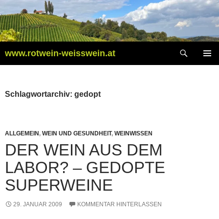
Zum
Inhalt
springen
Suchen
www.rotwein-weisswein.at
PRIMÄR
MENÜ
Schlagwortarchiv: gedopt
ALLGEMEIN
,
WEIN UND GESUNDHEIT
,
WEINWISSEN
DER WEIN AUS DEM
LABOR? – GEDOPTE
SUPERWEINE
29. JANUAR 2009
KOMMENTAR HINTERLASSEN