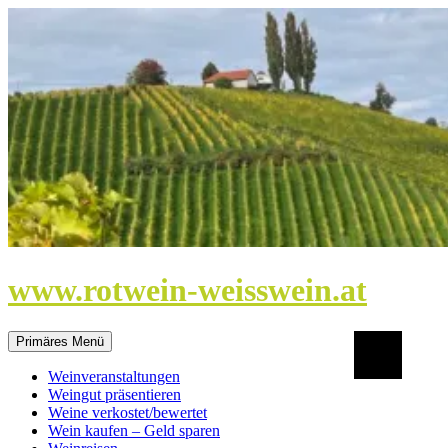
Zum
Inhalt
springen
www.rotwein-weisswein.at
Suchen
Primäres Menü
Weinveranstaltungen
Weingut präsentieren
Weine verkostet/bewertet
Wein kaufen – Geld sparen