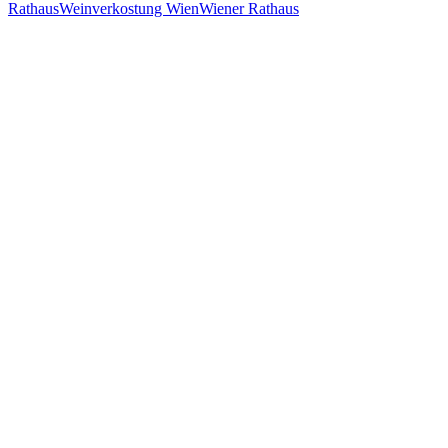
Rathaus
Weinverkostung Wien
Wiener Rathaus