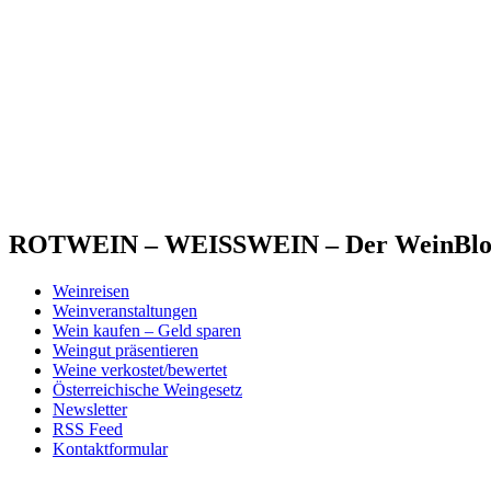
ROTWEIN – WEISSWEIN – Der WeinBlog 
Weinreisen
Weinveranstaltungen
Wein kaufen – Geld sparen
Weingut präsentieren
Weine verkostet/bewertet
Österreichische Weingesetz
Newsletter
RSS Feed
Kontaktformular