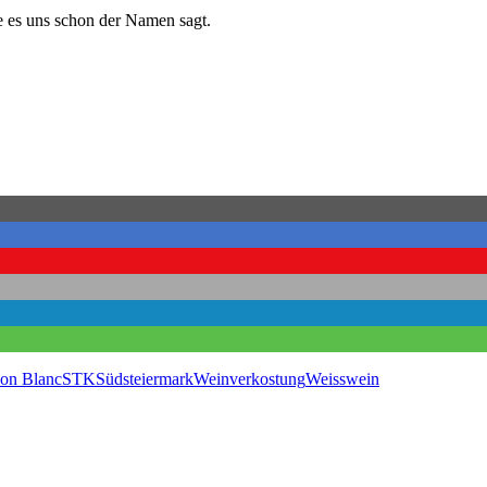
e es uns schon der Namen sagt.
on Blanc
STK
Südsteiermark
Weinverkostung
Weisswein