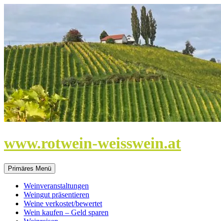
Zum
Inhalt
springen
www.rotwein-weisswein.at
Primäres Menü
Weinveranstaltungen
Weingut präsentieren
Weine verkostet/bewertet
Wein kaufen – Geld sparen