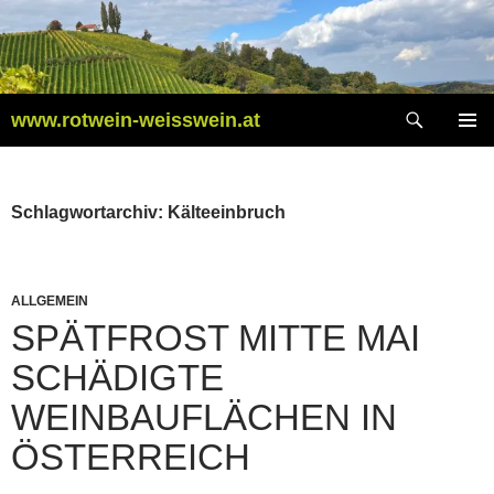
Zum
Inhalt
springen
Suchen
www.rotwein-weisswein.at
PRIMÄR
MENÜ
Schlagwortarchiv: Kälteeinbruch
ALLGEMEIN
SPÄTFROST MITTE MAI
SCHÄDIGTE
WEINBAUFLÄCHEN IN
ÖSTERREICH