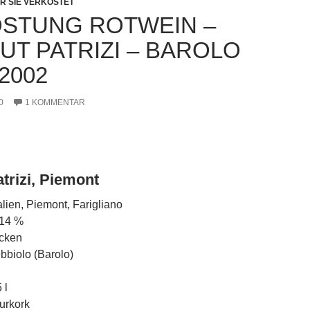
R SIE VERKOSTET
STUNG ROTWEIN –
UT PATRIZI – BAROLO
2002
0
1 KOMMENTAR
trizi, Piemont
alien, Piemont, Farigliano
 14 %
cken
bbiolo (Barolo)
 l
urkork