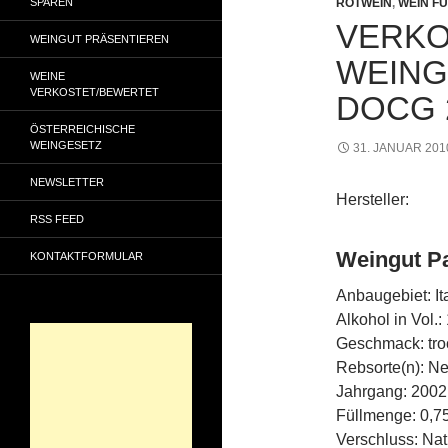
SPAREN
ROTWEIN
,
WEIN FÜ
VERKO
WEINGUT PRÄSENTIEREN
WEING
WEINE
VERKOSTET/BEWERTET
DOCG 
ÖSTERREICHISCHE
WEINGESETZ
31. JANUAR 201
NEWSLETTER
Hersteller:
RSS FEED
Weingut Pa
KONTAKTFORMULAR
Anbaugebiet: It
Alkohol in Vol.:
Geschmack: tro
Rebsorte(n): Ne
Jahrgang: 2002
Füllmenge: 0,75
Verschluss: Nat